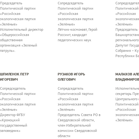
Председатель
Сопредседатель
Сопредседате
Политической партии
Политической партии
Политической
«Российская
«Российская
«Российская
экологическая партия
экологическая партия
экологическая
«Зелёные»
«Зелёные»
«Зелёные»
Исполнительный директор
Лётчик-космонавт, Герой
Председатель 
«Общероссийская
Россиит, кандидат
Башкортостан
общественная
педагогических наук
регионального
организация «Зеленый
Депутат Госуд
патруль».
Собрания – Ку
Республики Б
ШПИЛЕНОК ПЕТР
РУЗАКОВ ИГОРЬ
МАЛАХОВ АЛ
ИГОРЕВИЧ
ОЛЕГОВИЧ
ВЛАДИМИРО
Сопредседатель
Сопредседатель
Исполнительн
Политической партии
Политической партии
секретарь Пр
«Российская
«Российская
Центрального 
экологическая партия
экологическая партия
Политической
«Зелёные»
«Зелёные»
«Российская
Директор ФГБУ
Председатель Совета РО в
экологическая
«Кроноцкий
Свердловской области,
«Зелёные»
государственный
член Избирательной
заповедник»
комиссии Свердловской
области