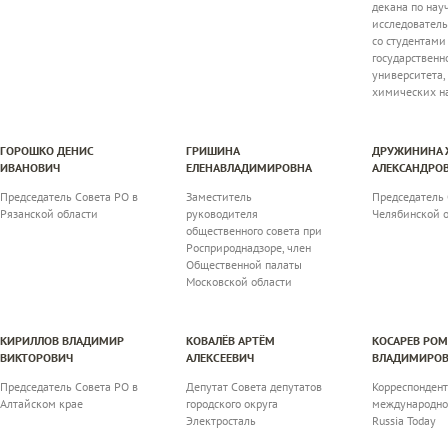
декана по нау
исследователь
со студентами
государственн
университета,
химических н
ГОРОШКО ДЕНИС
ГРИШИНА
ДРУЖИНИНА 
ИВАНОВИЧ
ЕЛЕНАВЛАДИМИРОВНА
АЛЕКСАНДРО
Председатель Совета РО в
Заместитель
Председатель 
Рязанской области
руководителя
Челябинской 
общественного совета при
Росприроднадзоре, член
Общественной палаты
Московской области
КИРИЛЛОВ ВЛАДИМИР
КОВАЛЁВ АРТЁМ
КОСАРЕВ РО
ВИКТОРОВИЧ
АЛЕКСЕЕВИЧ
ВЛАДИМИРО
Председатель Совета РО в
Депутат Совета депутатов
Корреспондент
Алтайском крае
городского округа
международно
Электросталь
Russia Today