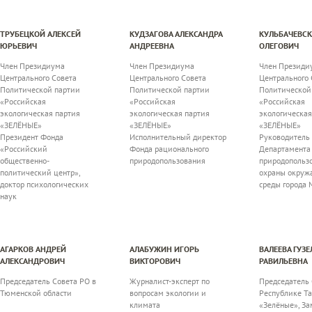
ТРУБЕЦКОЙ АЛЕКСЕЙ
КУДЗАГОВА АЛЕКСАНДРА
КУЛЬБАЧЕВС
ЮРЬЕВИЧ
АНДРЕЕВНА
ОЛЕГОВИЧ
Член Президиума
Член Президиума
Член Президи
Центрального Совета
Центрального Совета
Центрального 
Политической партии
Политической партии
Политической
«Российская
«Российская
«Российская
экологическая партия
экологическая партия
экологическая
«ЗЕЛЁНЫЕ»
«ЗЕЛЁНЫЕ»
«ЗЕЛЁНЫЕ»
Президент Фонда
Исполнительный директор
Руководитель
«Российский
Фонда рационального
Департамента
общественно-
природопользования
природопольз
политический центр»,
охраны окру
доктор психологических
среды города 
наук
АГАРКОВ АНДРЕЙ
АЛАБУЖИН ИГОРЬ
ВАЛЕЕВА ГУЗЕ
АЛЕКСАНДРОВИЧ
ВИКТОРОВИЧ
РАВИЛЬЕВНА
Председатель Совета РО в
Журналист-эксперт по
Председатель 
Тюменской области
вопросам экологии и
Республике Та
климата
«Зелёные», За