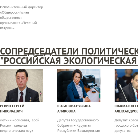
Исполнительный директор
«Общероссийская
общественная
организация «Зеленый
патруль»
СОПРЕДСЕДАТЕЛИ ПОЛИТИЧЕС
"РОССИЙСКАЯ ЭКОЛОГИЧЕСКАЯ 
РЕВИН СЕРГЕЙ
ШАГАПОВА РУФИНА
ШАХМАТОВ С
НИКОЛАЕВИЧ
АЛИКОВНА
АЛЕКСАНДРО
Лётчик-космонавт, Герой
Депутат Государственного
Депутат Красн
Россиит, кандидат
Собрания – Курултая
городского Со
педагогических наук
Республики Башкортостан
депутатов