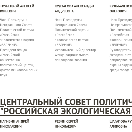
ТРУБЕЦКОЙ АЛЕКСЕЙ
КУДЗАГОВА АЛЕКСАНДРА
КУЛЬБАЧЕВС
ЮРЬЕВИЧ
АНДРЕЕВНА
ОЛЕГОВИЧ
Член Президиума
Член Президиума
Член Президи
Центрального Совета
Центрального Совета
Центрального 
Политической партии
Политической партии
Политической
«Российская
«Российская
«Российская
экологическая партия
экологическая партия
экологическая
«ЗЕЛЁНЫЕ»
«ЗЕЛЁНЫЕ»
«ЗЕЛЁНЫЕ»
Президент Фонда
Исполнительный директор
Руководитель
«Российский
Фонда рационального
Департамента
общественно-
природопользования
природопольз
политический центр»,
охраны окру
доктор психологических
среды города 
наук
ЦЕНТРАЛЬНЫЙ СОВЕТ ПОЛИТИ
"РОССИЙСКАЯ ЭКОЛОГИЧЕСКАЯ 
НАГИБИН АНДРЕЙ
РЕВИН СЕРГЕЙ
ШАГАПОВА Р
НИКОЛАЕВИЧ
НИКОЛАЕВИЧ
АЛИКОВНА