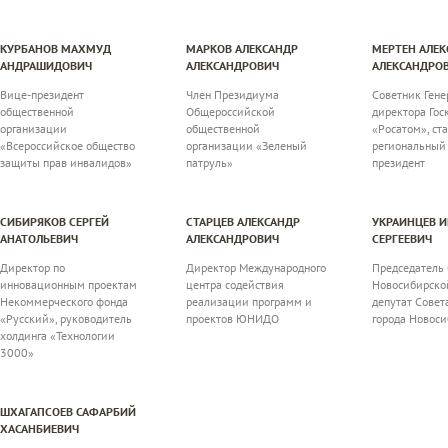
КУРБАНОВ МАХМУД
МАРКОВ АЛЕКСАНДР
МЕРТЕН АЛЕК
АНДРАШИДОВИЧ
АЛЕКСАНДРОВИЧ
АЛЕКСАНДРО
Вице-президент
Член Президиума
Советник Гене
общественной
Общероссийской
директора Го
организации
общественной
«Росатом», ст
«Всероссийское общество
организации «Зеленый
региональный
защиты прав инвалидов»
патруль»
президент
СИБИРЯКОВ СЕРГЕЙ
СТАРЦЕВ АЛЕКСАНДР
УКРАИНЦЕВ И
АНАТОЛЬЕВИЧ
АЛЕКСАНДРОВИЧ
СЕРГЕЕВИЧ
Директор по
Директор Международного
Председатель 
инновационным проектам
центра содействия
Новосибирской
Некоммерческого фонда
реализации программ и
депутат Совет
«Русский», руководитель
проектов ЮНИДО
города Новоси
холдинга «Технологии
3000»
ШХАГАПСОЕВ САФАРБИЙ
ХАСАНБИЕВИЧ